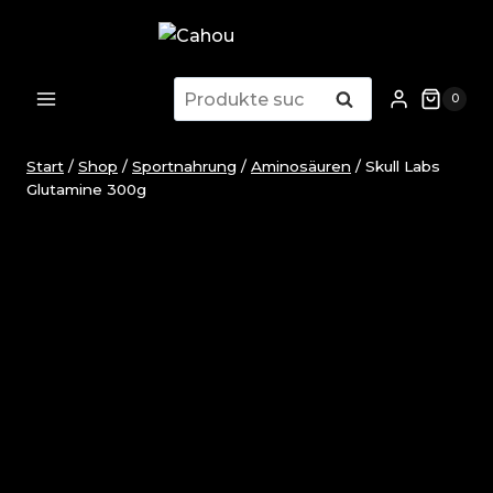
Zum
Inhalt
springen
Suchen
Suchen
0
nach:
Start
/
Shop
/
Sportnahrung
/
Aminosäuren
/
Skull Labs
Glutamine 300g