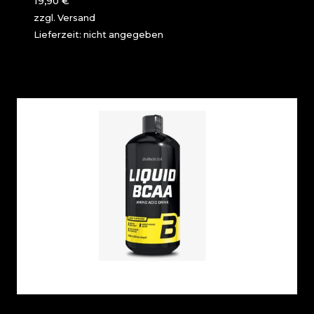
19,90
€
zzgl.
Versand
Lieferzeit: nicht angegeben