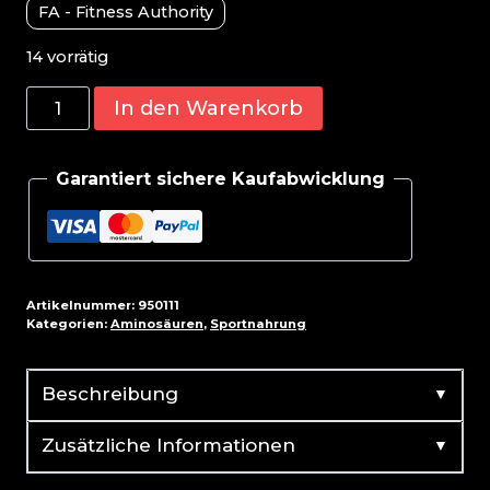
FA - Fitness Authority
14 vorrätig
Skull
In den Warenkorb
Labs
Glutamine
Garantiert sichere Kaufabwicklung
300g
Menge
Artikelnummer:
950111
Kategorien:
Aminosäuren
,
Sportnahrung
▼
Beschreibung
▼
Zusätzliche Informationen