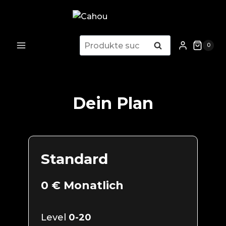
Zum
Inhalt
springen
Suchen
Suchen
0
nach:
Dein Plan
Standard
0 € Monatlich
Level
0-20