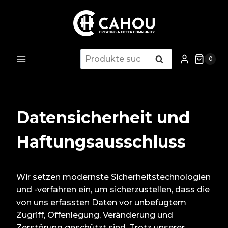
Zum
Inhalt
springen
Suchen
Suchen
0
nach:
Datensicherheit und
Haftungsausschluss
Wir setzen modernste Sicherheitstechnologien
und -verfahren ein, um sicherzustellen, dass die
von uns erfassten Daten vor unbefugtem
Zugriff, Offenlegung, Veränderung und
Zerstörung geschützt sind. Trotz unserer