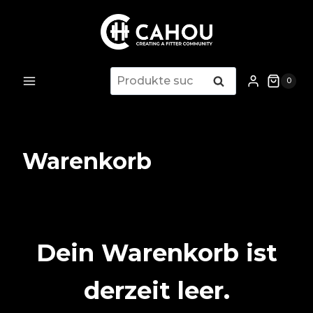
Zum
Inhalt
springen
Suchen
Suchen
0
nach:
Warenkorb
Dein Warenkorb ist
derzeit leer.