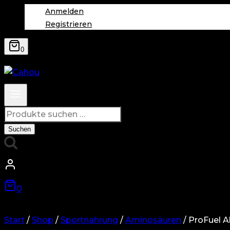
Anmelden
Registrieren
0
Suchen
nach:
Suchen
0
Start
/
Shop
/
Sportnahrung
/
Aminosäuren
/
ProFuel 