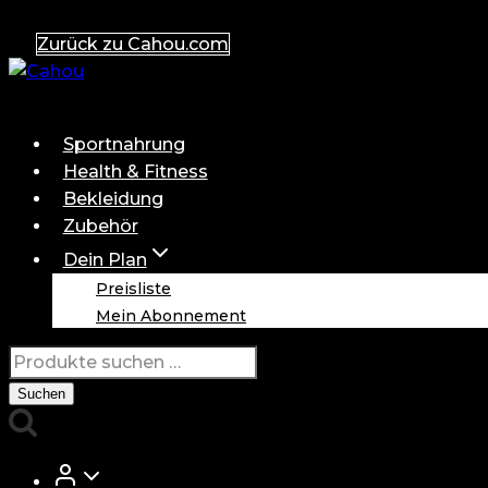
Zum
Zurück zu Cahou.com
Inhalt
springen
Sportnahrung
Health & Fitness
Bekleidung
Zubehör
Dein Plan
Preisliste
Mein Abonnement
Suchen
nach:
Suchen