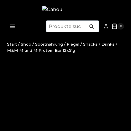
Zum
Inhalt
springen
Suchen
Suchen
0
nach:
Start
/
Shop
/
Sportnahrung
/
Riegel / Snacks / Drinks
/
M&M M und M Protein Bar 12x51g