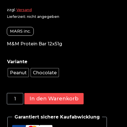
zzgl.
Versand
Lieferzeit: nicht angegeben
MARS inc.
M&M Protein Bar 12x51g
Peanut
Chocolate
M&M
In den Warenkorb
M
und
Garantiert sichere Kaufabwicklung
M
Protein