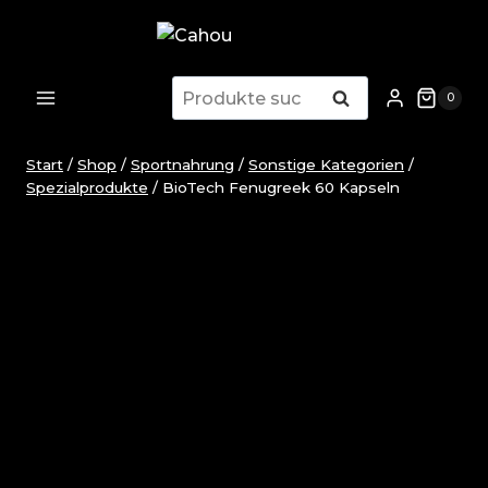
Zum
Inhalt
springen
Suchen
Suchen
0
nach:
Start
/
Shop
/
Sportnahrung
/
Sonstige Kategorien
/
Spezialprodukte
/
BioTech Fenugreek 60 Kapseln