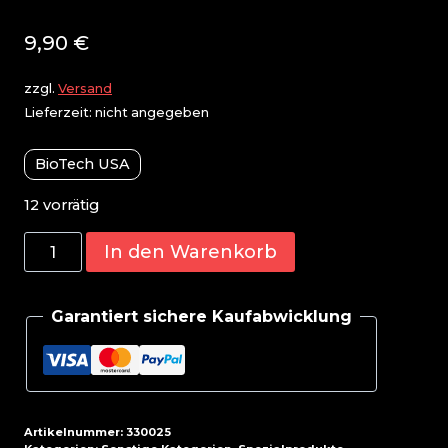
9,90
€
zzgl.
Versand
Lieferzeit: nicht angegeben
BioTech USA
12 vorrätig
BioTech
In den Warenkorb
Fenugreek
60
Garantiert sichere Kaufabwicklung
Kapseln
Menge
Artikelnummer:
330025