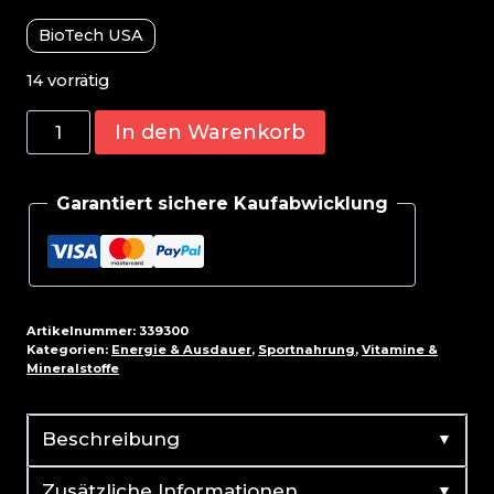
BioTech USA
14 vorrätig
BioTech
In den Warenkorb
Daily
Packs
Garantiert sichere Kaufabwicklung
-
30
Packs
Menge
Artikelnummer:
339300
Kategorien:
Energie & Ausdauer
,
Sportnahrung
,
Vitamine &
Mineralstoffe
▼
Beschreibung
▼
Zusätzliche Informationen