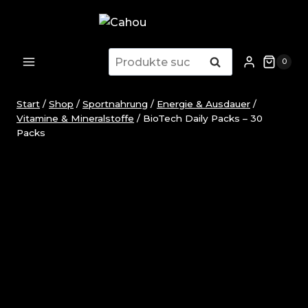
Zum
Inhalt
springen
Suchen
Suchen
0
nach:
Start
/
Shop
/
Sportnahrung
/
Energie & Ausdauer
/
Vitamine & Mineralstoffe
/
BioTech Daily Packs – 30
Packs