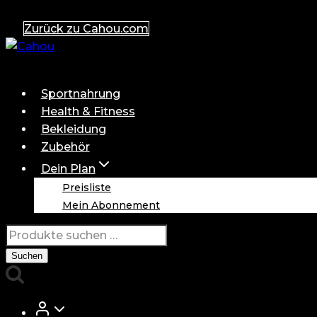
Zum
Zurück zu Cahou.com
Inhalt
springen
Sportnahrung
Health & Fitness
Bekleidung
Zubehör
Dein Plan
Preisliste
Mein Abonnement
Suchen
nach:
Suchen