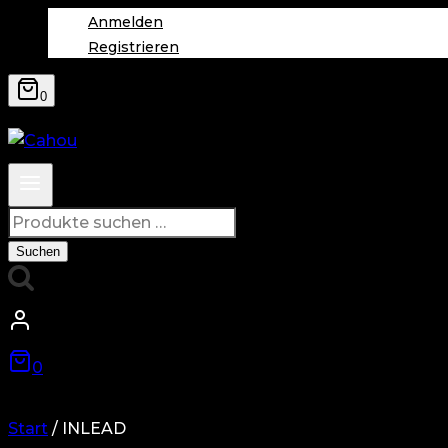
Anmelden
Registrieren
0
Suchen
nach:
Suchen
0
Start
/
INLEAD