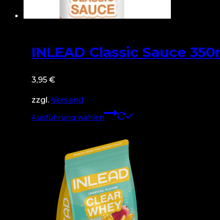
gewählt
werden
INLEAD Classic Sauce 350
3,95
€
zzgl.
Versand
Dieses
Ausführung wählen
Produkt
weist
mehrere
Varianten
auf.
Die
Optionen
können