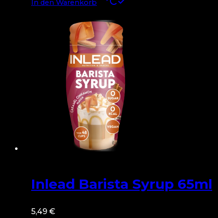
In den Warenkorb
Inlead Barista Syrup 65ml
5,49
€