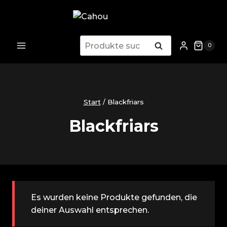
Zum
Inhalt
springen
Suchen
Suchen
0
nach:
Start
/
Blackfriars
Blackfriars
Es wurden keine Produkte gefunden, die
deiner Auswahl entsprechen.