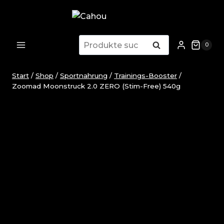
Zum
Inhalt
springen
Suchen
Suchen
0
nach:
Start
/
Shop
/
Sportnahrung
/
Trainings-Booster
/
Zoomad Moonstruck 2.0 ZERO (Stim-Free) 540g