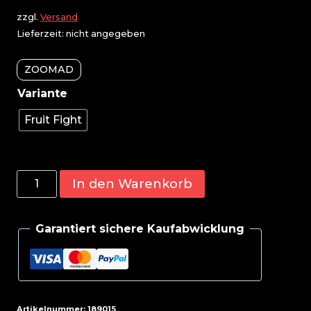
zzgl.
Versand
Lieferzeit: nicht angegeben
ZOOMAD
Fruit Fight
Zoomad
In den Warenkorb
Moonstruck
2.0
Garantiert sichere Kaufabwicklung
ZERO
(Stim-
Free)
540g
Menge
Artikelnummer:
189015