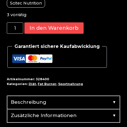
Scitec Nutrition
3 vorrätig
Scitec
In den Warenkorb
HCA-
Chitosan
Garantiert sichere Kaufabwicklung
100
Kapsel
Menge
Artikelnummer:
328400
Kategorien:
Diät
,
Fat Burner
,
Sportnahrung
▼
Beschreibung
▼
Zusätzliche Informationen