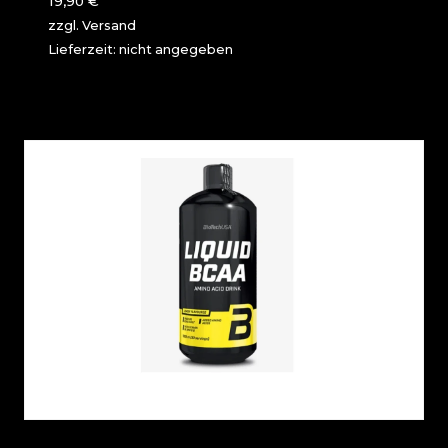
19,90
€
zzgl.
Versand
Lieferzeit: nicht angegeben