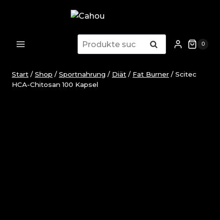
Zum
Inhalt
springen
Suchen
Suchen
0
nach:
Start
/
Shop
/
Sportnahrung
/
Diät
/
Fat Burner
/
Scitec
HCA-Chitosan 100 Kapsel