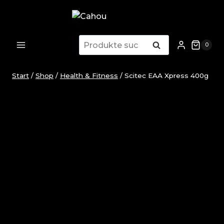
Zum
Inhalt
springen
Suchen
Suchen
0
nach:
Start
/
Shop
/
Health & Fitness
/
Scitec EAA Xpress 400g