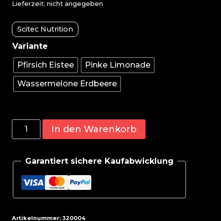
Lieferzeit: nicht angegeben
Scitec Nutrition
Pfirsich Eistee
Pinke Limonade
Wassermelone Erdbeere
Scitec
In den Warenkorb
EAA
Xpress
Garantiert sichere Kaufabwicklung
400g
Menge
Artikelnummer:
320004