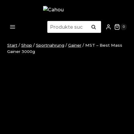
Zum
Inhalt
springen
Suchen
Suchen
0
nach:
Start
/
Shop
/
Sportnahrung
/
Gainer
/
MST – Best Mass
Gainer 3000g