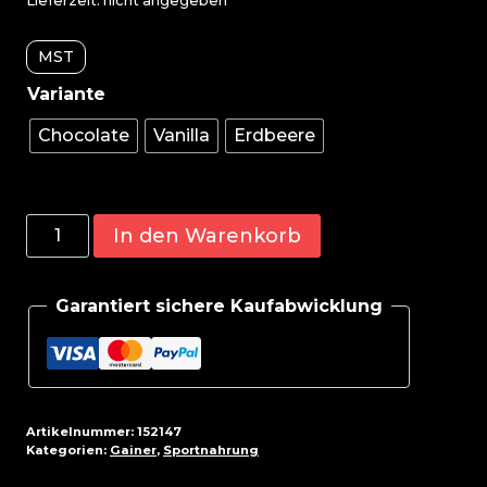
Lieferzeit: nicht angegeben
MST
Chocolate
Vanilla
Erdbeere
MST
In den Warenkorb
-
Best
Garantiert sichere Kaufabwicklung
Mass
Gainer
3000g
Menge
Artikelnummer:
152147
Kategorien:
Gainer
,
Sportnahrung