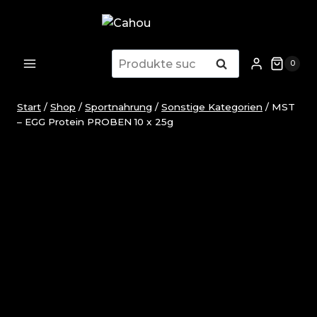
Zum
Inhalt
springen
Suchen
Suchen
0
nach:
Start
/
Shop
/
Sportnahrung
/
Sonstige Kategorien
/
MST
– EGG Protein PROBEN 10 x 25g