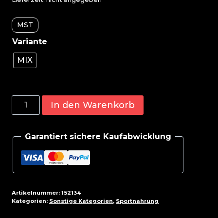
MST
MIX
MST
In den Warenkorb
-
EGG
Garantiert sichere Kaufabwicklung
Protein
PROBEN
10
x
25g
Artikelnummer:
152134
Menge
Kategorien:
Sonstige Kategorien
,
Sportnahrung