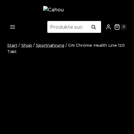
Zum
Inhalt
springen
Suchen
Suchen
0
nach:
Start
/
Shop
/
Sportnahrung
/
GN Chrome Health Line 120
Tabl.