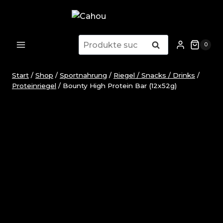
Zum
Inhalt
springen
Suchen
Suchen
0
nach:
Start
/
Shop
/
Sportnahrung
/
Riegel / Snacks / Drinks
/
Proteinriegel
/
Bounty High Protein Bar (12x52g)