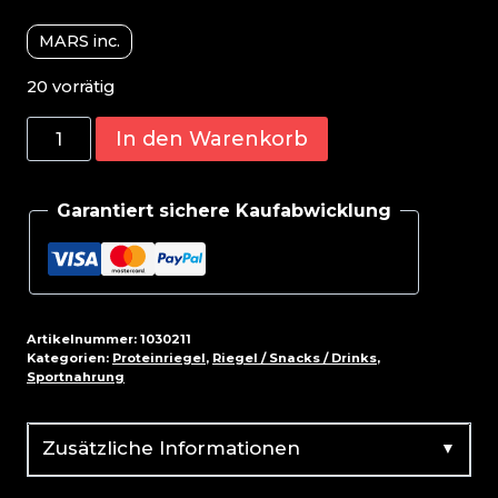
MARS inc.
20 vorrätig
Bounty
In den Warenkorb
High
Protein
Garantiert sichere Kaufabwicklung
Bar
(12x52g)
Menge
Artikelnummer:
1030211
Kategorien:
Proteinriegel
,
Riegel / Snacks / Drinks
,
Sportnahrung
▼
Zusätzliche Informationen