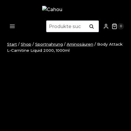
Zum
Inhalt
springen
Suchen
Suchen
0
nach:
Start
/
Shop
/
Sportnahrung
/
Aminosäuren
/
Body Attack
L-Carnitine Liquid 2000, 1000ml