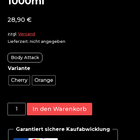
1000ml
28,90
€
zzgl.
Versand
Lieferzeit: nicht angegeben
Body Attack
Cherry
Orange
Body
In den Warenkorb
Attack
L-
Garantiert sichere Kaufabwicklung
Carnitine
Liquid