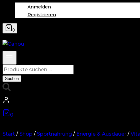
Anmelden
Registrieren
0
Suchen
nach:
Suchen
0
Start
/
Shop
/
Sportnahrung
/
Energie & Ausdauer
/
Vit