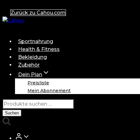
Zum
Zurück zu Cahou.com
Inhalt
springen
Sportnahrung
Health & Fitness
Bekleidung
Zubehör
Dein Plan
Preisliste
Mein Abonnement
Suchen
nach:
Suchen