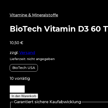
Vitamine & Mineralstoffe
BioTech Vitamin D3 60 T
10,50
€
zzgl.
Versand
Lieferzeit: nicht angegeben
BioTech USA
10 vorrätig
BioTech
Vitamin
In den Warenkorb
D3
Garantiert sichere Kaufabwicklung
60