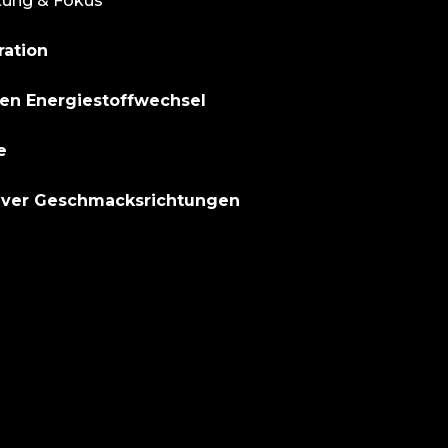
stung & Fokus
ration
den Energiestoffwechsel
e
iver Geschmacksrichtungen