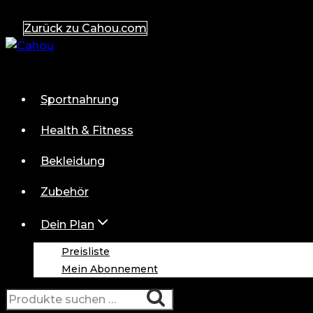
Zum
Zurück zu Cahou.com
Inhalt
springen
Sportnahrung
Health & Fitness
Bekleidung
Zubehör
Dein Plan
Preisliste
Mein Abonnement
Suchen
Suchen