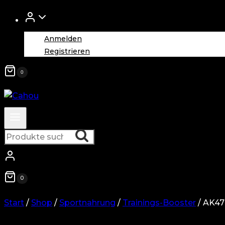
nach:
Anmelden
Registrieren
0
Suchen
Suchen
nach:
0
Start
/
Shop
/
Sportnahrung
/
Trainings-Booster
/
AK47