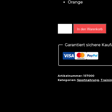
Orange
AK47
In den Warenkorb
Labs
Pre-
Garantiert sichere Kau
Workout
Paranoia
-
240g
Menge
Artikelnummer:
157000
Kategorien:
Sportnahrung
,
Traini