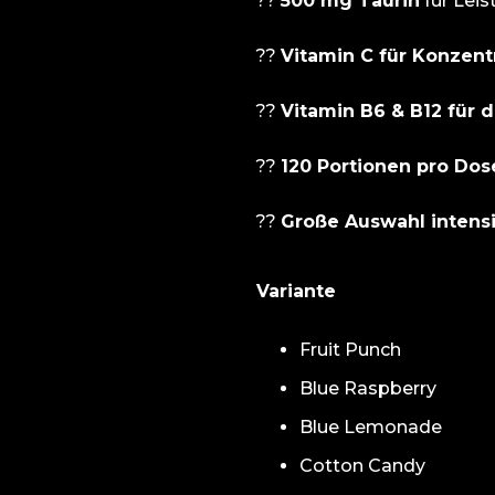
??
500 mg Taurin
für Lei
??
Vitamin C für Konzent
??
Vitamin B6 & B12 für 
??
120 Portionen pro Dos
??
Große Auswahl intens
Fruit Punch
Blue Raspberry
Blue Lemonade
Cotton Candy