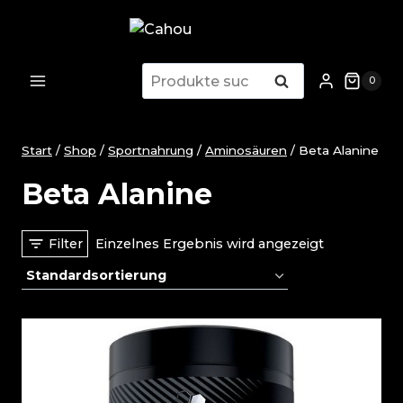
Zum
Inhalt
springen
Suchen
Suchen
0
nach:
Start
/
Shop
/
Sportnahrung
/
Aminosäuren
/
Beta Alanine
Beta Alanine
Filter
Einzelnes Ergebnis wird angezeigt