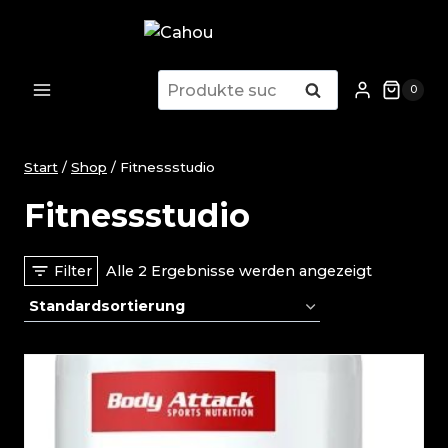
Zum
Inhalt
springen
Suchen
Suchen
0
nach:
Start
/
Shop
/
Fitnessstudio
Fitnessstudio
Filter
Alle 2 Ergebnisse werden angezeigt